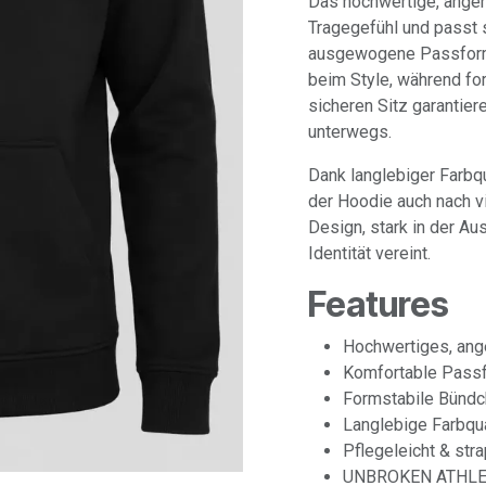
Das hochwertige, angen
Tragegefühl und passt 
ausgewogene Passform 
beim Style, während f
sicheren Sitz garantie
unterwegs.
Dank langlebiger Farbqu
der Hoodie auch nach v
Design, stark in der Au
Identität vereint.
Features
Hochwertiges, ang
Komfortable Passfo
Formstabile Bündch
Langlebige Farbqua
Pflegeleicht & str
UNBROKEN ATHLET