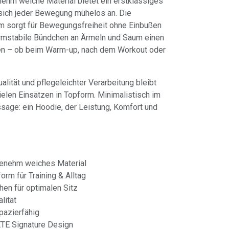
ehm weiche Material bietet ein erstklassiges
sich jeder Bewegung mühelos an. Die
sorgt für Bewegungsfreiheit ohne Einbußen
ormstabile Bündchen an Ärmeln und Saum einen
ren – ob beim Warm-up, nach dem Workout oder
alität und pflegeleichter Verarbeitung bleibt
ielen Einsätzen in Topform. Minimalistisch im
ssage: ein Hoodie, der Leistung, Komfort und
enehm weiches Material
rm für Training & Alltag
en für optimalen Sitz
lität
apazierfähig
E Signature Design