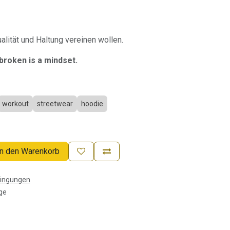
ualität und Haltung vereinen wollen.
broken is a mindset.
workout
streetwear
hoodie
n den Warenkorb
dingungen
ge