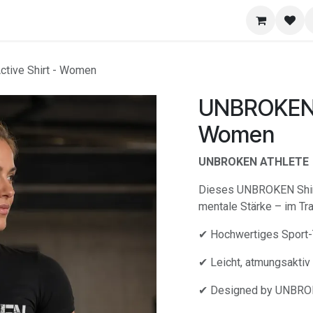
​Portal
Hilfe
tive Shirt - Women
UNBROKEN A
Women
UNBROKEN ATHLETE
Dieses UNBROKEN Shirt 
mentale Stärke – im Tra
✔ Hochwertiges Sport-T
✔ Leicht, atmungsakti
✔ Designed by UNBR