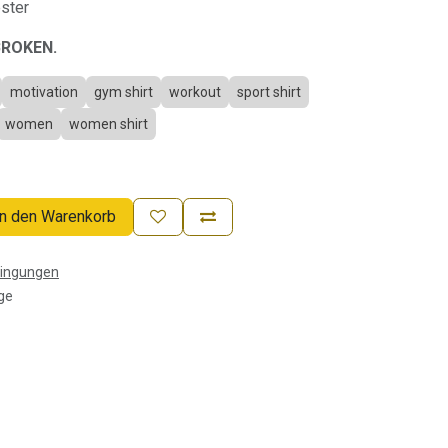
ster
BROKEN.
motivation
gym shirt
workout
sport shirt
women
women shirt
n den Warenkorb
dingungen
ge