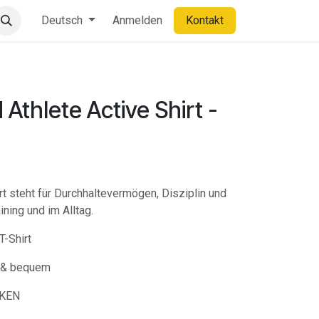
Deutsch
Anmelden
Kontakt
thlete Active Shirt -
steht für Durchhaltevermögen, Disziplin und
ining und im Alltag.
-Shirt
v & bequem
OKEN