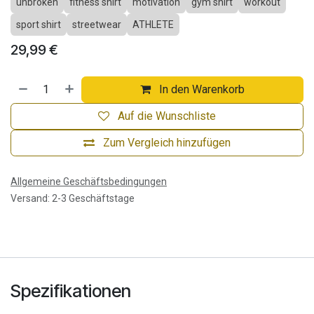
unbroken
fitness shirt
motivation
gym shirt
workout
sport shirt
streetwear
ATHLETE
29,99
€
In den Warenkorb
Auf die Wunschliste
Zum Vergleich hinzufügen
Allgemeine Geschäftsbedingungen
Versand: 2-3 Geschäftstage
Spezifikationen